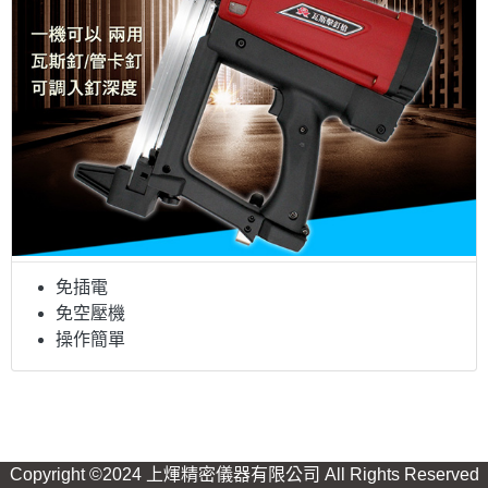
免插電
免空壓機
操作簡單
Copyright ©2024 上煇精密儀器有限公司 All Rights Reserved