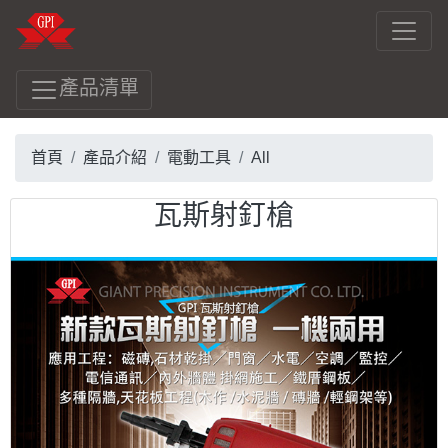
產品清單
首頁
產品介紹
電動工具
All
瓦斯射釘槍