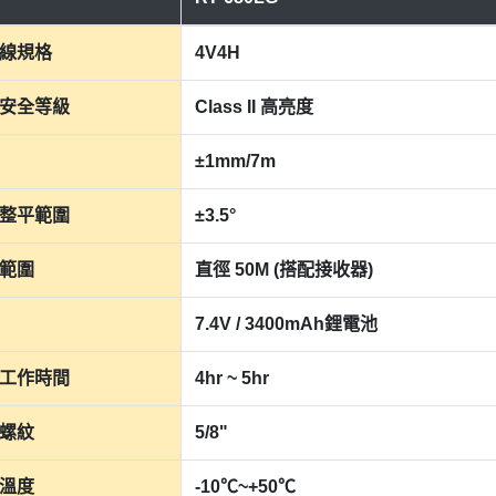
線規格
4V4H
安全等級
Class II 高亮度
±1mm/7m
整平範圍
±3.5°
範圍
直徑 50M (搭配接收器)
7.4V / 3400mAh鋰電池
工作時間
4hr ~ 5hr
螺紋
5/8"
溫度
-10℃~+50℃