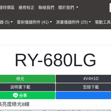
器特價區
維修校正
聯絡我們
關於我們
 (5)
雷射儀器附件 (41)
測量儀器附件 (25)
電動工具 
RY-680LG
綠光
4V4H1D
說明書下載
型錄下載
高亮度綠光8線