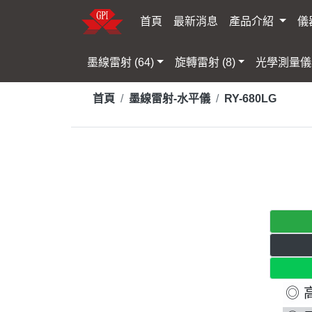
首頁
最新消息
產品介紹
儀
墨線雷射 (64)
旋轉雷射 (8)
光學測量儀器
首頁
墨線雷射-水平儀
RY-680LG
◎ 