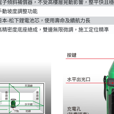
 電子傾斜補償器，不受高樓層晃動影響，整平快且
手動坡度調整功能
日本-松下鋰電池芯，使用壽命及續航力長
 高精密度底座總成，雙邊無限微調，施工定位精準