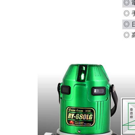
◎
◎ 
◎ 
◎